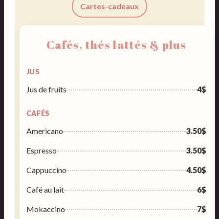
Cartes-cadeaux
Cafés, thés lattés & plus
JUS
Jus de fruits
4$
CAFÉS
Americano
3.50$
Espresso
3.50$
Cappuccino
4.50$
Café au lait
6$
Mokaccino
7$