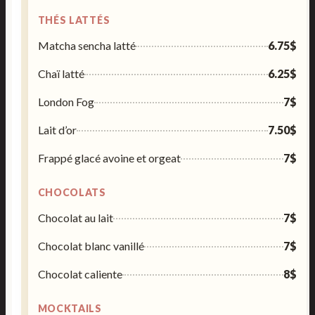
THÉS LATTÉS
Matcha sencha latté
6.75$
Chaï latté
6.25$
London Fog
7$
Lait d’or
7.50$
Frappé glacé avoine et orgeat
7$
CHOCOLATS
Chocolat au lait
7$
Chocolat blanc vanillé
7$
Chocolat caliente
8$
MOCKTAILS