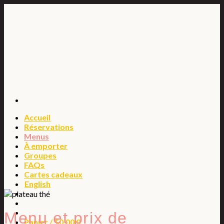
Passer
au
contenu
Accueil
Réservations
Menus
À emporter
Groupes
FAQs
Cartes cadeaux
English
Menu et prix de
Panier /
$
0.00
0